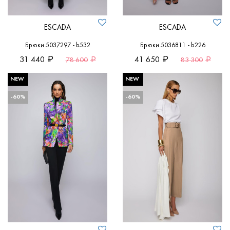
ESCADA
ESCADA
Брюки 5037297 - b532
Брюки 5036811 - b226
31 440
41 650
78 600
83 300
NEW
NEW
-60%
-60%