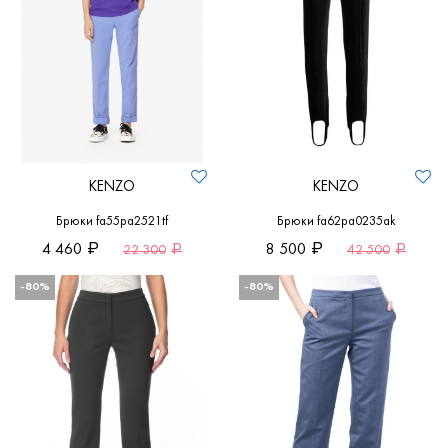
KENZO
KENZO
Брюки fa55pa2521tf
Брюки fa62pa0235ak
4 460
8 500
22 300
42 500
-80%
-80%