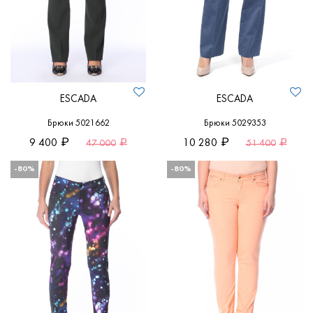
ESCADA
ESCADA
Брюки 5021662
Брюки 5029353
9 400
10 280
47 000
51 400
-80%
-80%