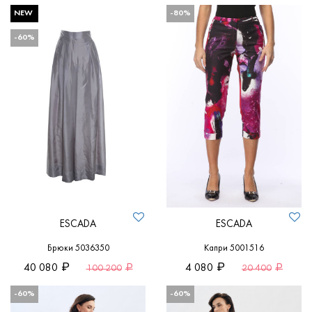
NEW
-80%
-60%
ESCADA
ESCADA
Брюки 5036350
Капри 5001516
40 080
4 080
100 200
20 400
-60%
-60%