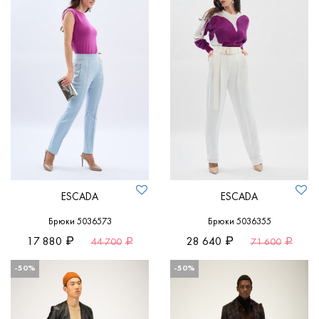
ESCADA
ESCADA
Брюки 5036573
Брюки 5036355
17 880
28 640
44 700
71 600
-50%
-50%