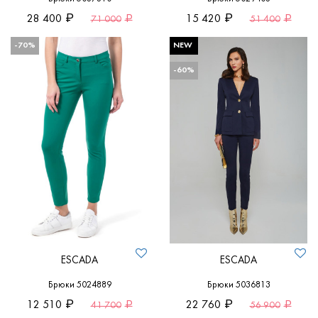
28 400
15 420
71 000
51 400
-70%
NEW
-60%
ESCADA
ESCADA
Брюки 5024889
Брюки 5036813
12 510
22 760
41 700
56 900