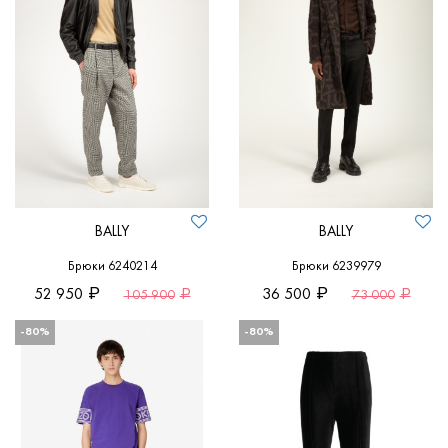
BALLY
BALLY
Брюки 6240214
Брюки 6239979
52 950
36 500
105 900
73 000
-80%
-80%