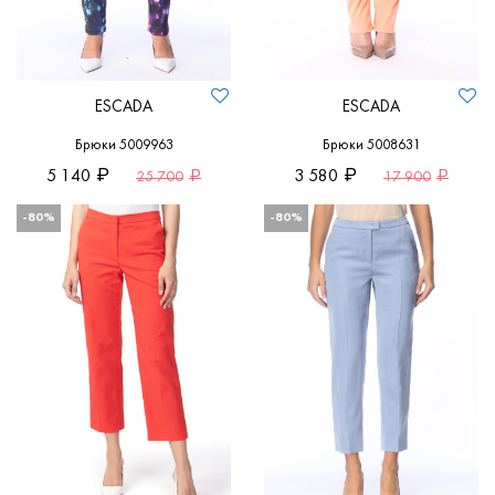
ESCADA
ESCADA
Брюки 5009963
Брюки 5008631
5 140
3 580
25 700
17 900
-80%
-80%