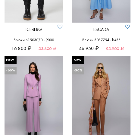
ICEBERG
ESCADA
Брюки b1503070 - 9000
Брюки 5037754 - b458
16 800
46 950
33 600
93 900
NEW
NEW
-60%
-50%