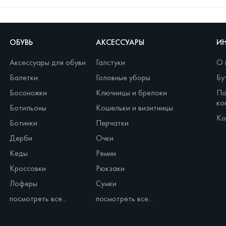
ОБУВЬ
АКСЕССУАРЫ
И
Аксессуары для обуви
Галстуки
О 
Балетки
Головные уборы
Бу
Босоножки
Ключницы и брелоки
По
ко
Ботильоны
Кошельки и визитницы
Ко
Ботинки
Перчатки
Дерби
Очки
Кеды
Ремни
Кроссовки
Рюкзаки
Лоферы
Сумки
посмотреть все...
посмотреть все...