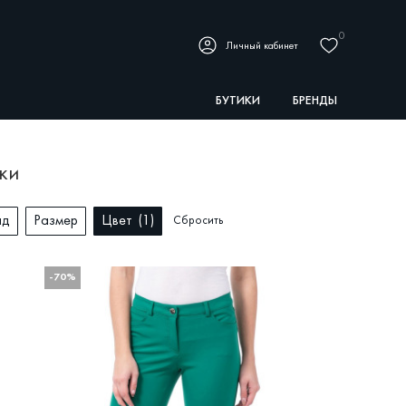
0
Личный кабинет
БУТИКИ
БРЕНДЫ
ки
нд
Размер
Цвет
1
Сбросить
-70%
УГИЕ
СЕЗОН
БРЕНД
РАЗМЕР
ЦВЕТ
Сброси
р
Лето
BALLY
25
Бежевый
Зима
ESCADA
26
Белый
Ь ТОВАРЫ
27
Голубой