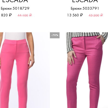
ESCADA
ESCADA
Брюки 5018729
Брюки 5033791
 820
13 560
44 100
45 200
-70%