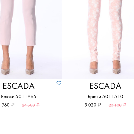
ESCADA
ESCADA
Брюки 5011965
Брюки 5011510
 960
5 020
24 800
25 100