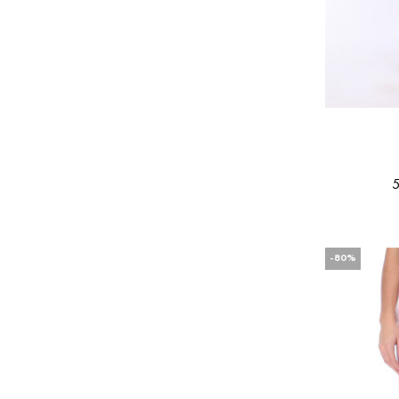
5
-80%