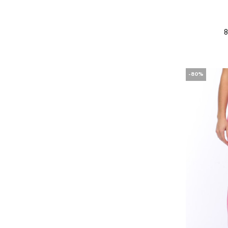
8
-80%