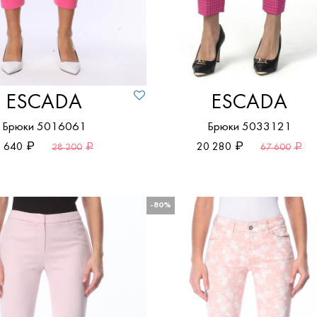
ESCADA
ESCADA
Брюки 5016061
Брюки 5033121
 640
20 280
28 200
67 600
-80%