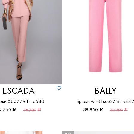
По возрастанию цены
По убыванию цены
ESCADA
BALLY
юки 5037791 - c680
Брюки wtr01sco258 - u44
9 350
38 850
78 700
55 500