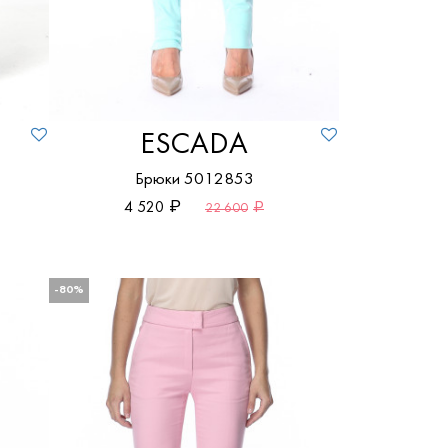
ESCADA
Брюки 5012853
4 520
22 600
-80%