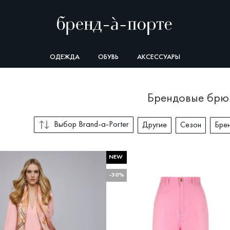
ОДЕЖДА
ОБУВЬ
АКСЕССУАРЫ
брендовые брю
Выбор Brand-a-Porter
Другие
Сезон
Бре
NEW
ДР
СОРТИРОВКА
-30%
Последний разме
Весна-
Выбор Brand-a-Porter
Осень-
Со скидкой
ПОКАЗАТ
Новые поступления