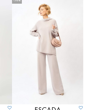
M
Сиреневый
-70%
S
Фиолетовый
XL
Чёрный