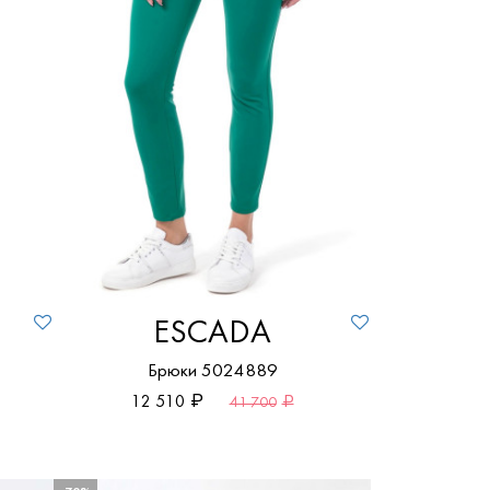
ПОКАЗАТЬ ТОВАРЫ
ПОКАЗАТЬ ТОВАРЫ
28
Жёлтый
32
Зелёный
34
Коричневый
36
Красный
38
Кремовый
40
Разноцветный
ПОКАЗАТЬ ТОВАРЫ
ПОКАЗАТЬ ТОВАРЫ
42
Розовый
ESCADA
44
Серебряный
2
Брюки 5024889
46
Серый
12 510
41 700
L
Синий