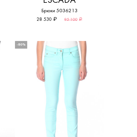
ESCADA
Брюки 5036213
28 530
95 100
-80%