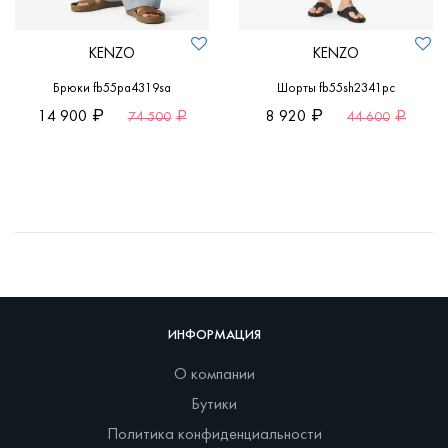
KENZO
KENZO
Брюки fb55pa4319sa
Шорты fb55sh2341pc
14 900
8 920
74 500
44 600
ИНФОРМАЦИЯ
О компании
Бутики
Политика конфиденциальности