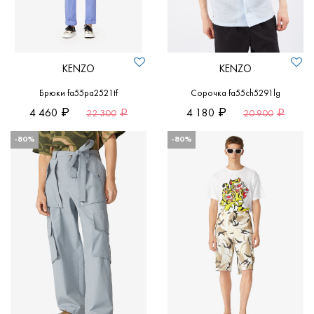
KENZO
KENZO
Брюки fa55pa2521tf
Сорочка fa55ch5291lg
4 460
4 180
22 300
20 900
-80%
-80%