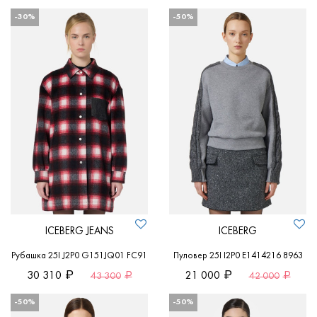
-30%
-50%
ICEBERG JEANS
ICEBERG
Рубашка 25I J2P0 G151JQ01 FC91
Пуловер 25I I2P0 E1414216 8963
30 310
21 000
43 300
42 000
-50%
-50%