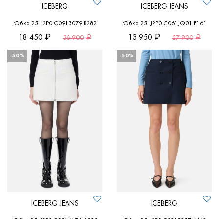
ICEBERG
ICEBERG JEANS
Юбка 25I I2P0 C0913079 R282
Юбка 25I J2P0 C061JQ01 F161
18 450
13 950
36 900
27 900
-50%
-50%
ICEBERG JEANS
ICEBERG