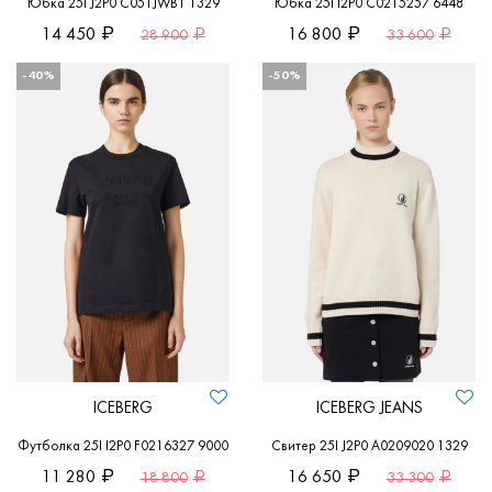
Юбка 25I J2P0 C051JWB1 1329
Юбка 25I I2P0 C0215257 6448
14 450
16 800
28 900
33 600
-40%
-50%
ICEBERG
ICEBERG JEANS
Футболка 25I I2P0 F0216327 9000
Свитер 25I J2P0 A0209020 1329
11 280
16 650
18 800
33 300