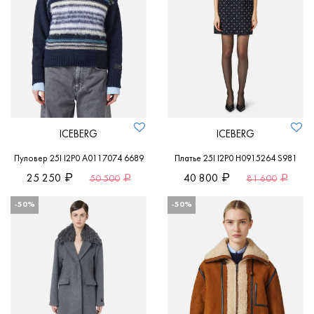
ICEBERG
ICEBERG
Пуловер 25I I2P0 A0117074 6689
Платье 25I I2P0 H0915264 S981
25 250
40 800
50 500
81 600
-50%
-50%