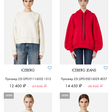
ICEBERG
ICEBERG JEANS
Пуловер 25I I2P0 E1116332 1312
Пуловер 25I J2P0 E0216329 4557
12 400
14 450
24 800
28 900
-50%
-50%