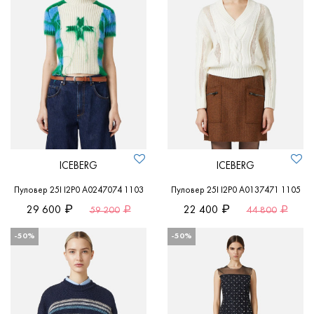
ICEBERG
ICEBERG
Пуловер 25I I2P0 A0247074 1103
Пуловер 25I I2P0 A0137471 1105
29 600
22 400
59 200
44 800
-50%
-50%