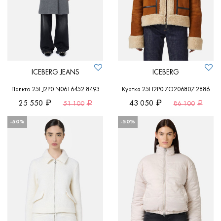
ICEBERG JEANS
ICEBERG
Пальто 25I J2P0 N0616452 8493
Куртка 25I I2P0 ZO206807 2886
25 550
43 050
51 100
86 100
-50%
-50%