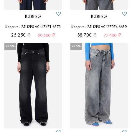
ICEBERG
ICEBERG
Кардиган 25I I2P0 A0147471 6373
Кардиган 25I I2P0 A0127074 6689
25 250
38 700
50 500
77 400
-50%
-50%