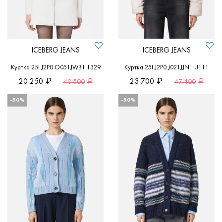
ICEBERG JEANS
ICEBERG JEANS
Куртка 25I J2P0 O051JWB1 1329
Куртка 25I J2P0 J021JJN1 U111
20 250
23 700
40 500
47 400
-50%
-50%