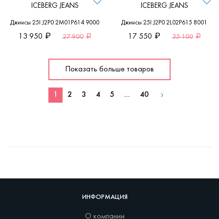
ICEBERG JEANS
ICEBERG JEANS
Джинсы 25I J2P0 2M01P614 9000
Джинсы 25I J2P0 2L02P615 8001
13 950
17 550
27 900
35 100
Показать больше товаров
1
2
3
4
5
...
40
ИНФОРМАЦИЯ
О компании