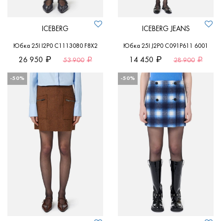
ICEBERG
ICEBERG JEANS
Юбка 25I I2P0 C1113080 F8X2
Юбка 25I J2P0 C091P611 6001
26 950
14 450
53 900
28 900
-50%
-50%