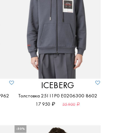
ICEBERG
8962
Толстовка 25I I1P0 E0206300 8602
17 950
35 900
-50%