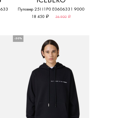
S
ICEBERG
8633
Пуловер 25I I1P0 E0606331 9000
18 450
36 900
-50%