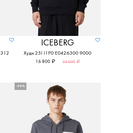
ICEBERG
1312
Худи 25I I1P0 E0426300 9000
16 800
33 600
-50%