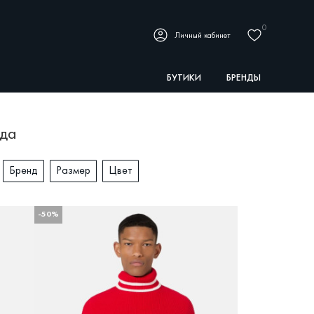
0
Личный кабинет
БУТИКИ
БРЕНДЫ
жда
Бренд
Размер
Цвет
-50%
ДРУГИЕ
СЕЗОН
БРЕНД
РАЗМЕР
ЦВЕТ
есна-Лето
BALLY
29
Белый
ОКАЗАТЬ ТОВАРЫ
сень-Зима
GIUSEPPE ZANOTTI
30
Голубой
ICEBERG
31
Зелёный