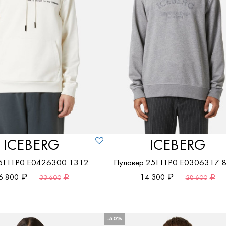
ICEBERG
ICEBERG
5I I1P0 E0426300 1312
Пуловер 25I I1P0 E0306317 
6 800
14 300
33 600
28 600
-50%