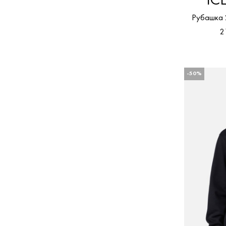
IC
Рубашка
2
-50%