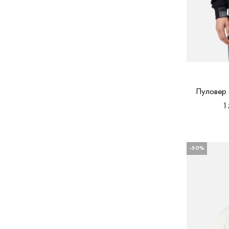
Пуловер
1
-50%