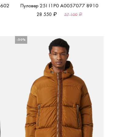
8602
Пуловер 25I I1P0 A0057077 8910
28 550
57 100
-50%