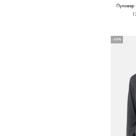
Пуловер
1
-50%