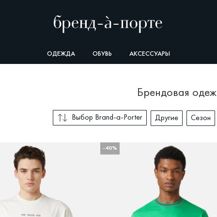
ОДЕЖДА
ОБУВЬ
АКСЕССУАРЫ
брендовая оде
Выбор Brand-a-Porter
Другие
Сезон
-40%
СОРТИРОВКА
В
Выбор Brand-a-Porter
П
О
Со скидкой
Новые поступления