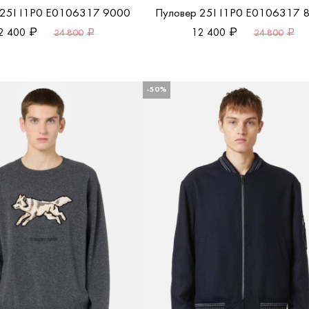
 25I I1P0 E0106317 9000
Пуловер 25I I1P0 E0106317 
2 400
12 400
24 800
24 800
-50%