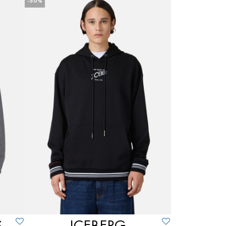
S
-50%
XL
XS
XXL
XXXL