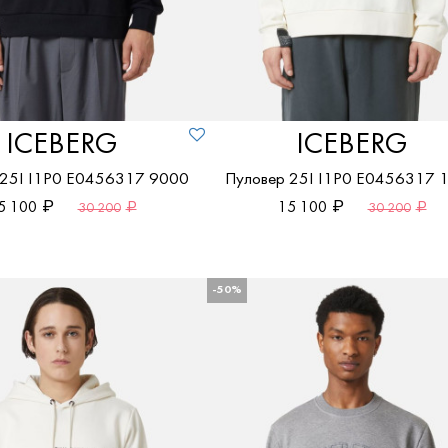
ICEBERG
ICEBERG
 25I I1P0 E0456317 9000
Пуловер 25I I1P0 E0456317 
5 100
15 100
30 200
30 200
-50%