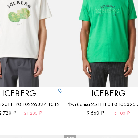
По возрастанию цены
По убыванию цены
ICEBERG
ICEBERG
 25I I1P0 F0226327 1312
Футболка 25I I1P0 F0106325
2 720
9 660
21 200
16 100