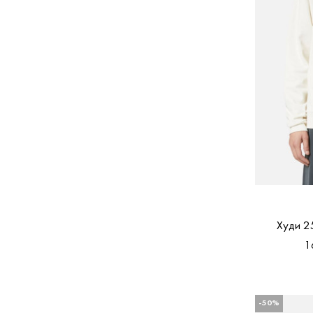
Худи 2
1
-50%