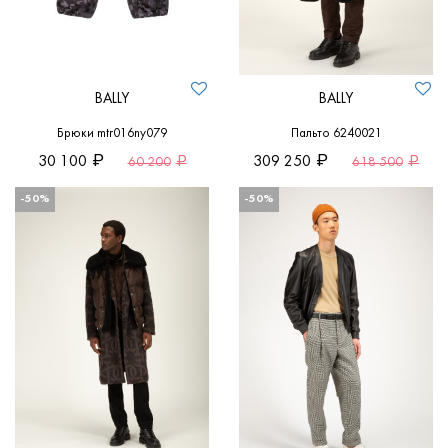
BALLY
BALLY
Брюки mtr016ny079
Пальто 6240021
30 100
309 250
60 200
618 500
-50%
-50%