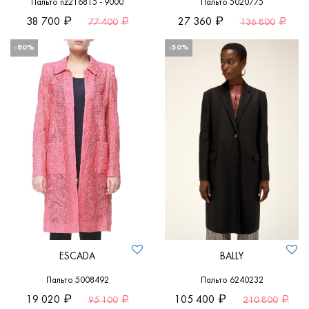
Пальто nz216815 - 9000
Пальто 5020775
38 700
27 360
77 400
136 800
-80%
-50%
ESCADA
BALLY
Пальто 5008492
Пальто 6240232
19 020
105 400
95 100
210 800