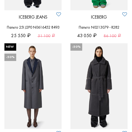
ICEBERG JEANS
ICEBERG
Пальто 25I J2P0 N0616452 8493
Пальто N0213079 - R282
25 550
43 050
51 100
86 100
NEW
-50%
-50%