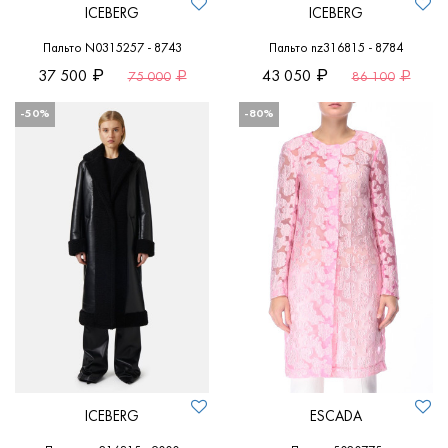
ICEBERG
ICEBERG
Пальто N0315257 - 8743
Пальто nz316815 - 8784
37 500
43 050
75 000
86 100
-50%
-80%
ICEBERG
ESCADA