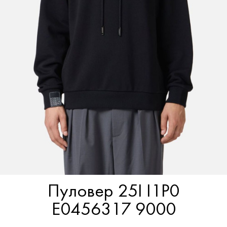
Пуловер 25I I1P0
E0456317 9000