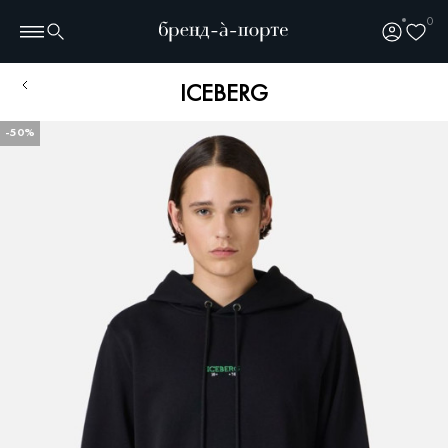
0
ICEBERG
-50%