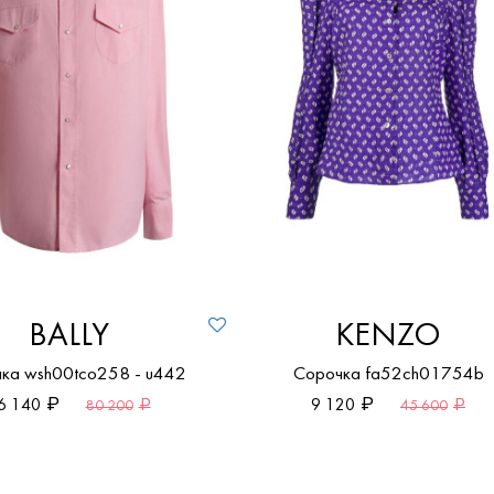
По возрастанию цены
По убыванию цены
BALLY
KENZO
ка wsh00tco258 - u442
Сорочка fa52ch01754b
6 140
9 120
80 200
45 600