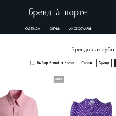
ОДЕЖДА
ОБУВЬ
АКСЕССУАРЫ
брендовые руба
Выбор Brand-a-Porter
Сезон
Бренд
-80%
СОРТИРОВКА
Весна-Лето
BA
Выбор Brand-a-Porter
KE
Со скидкой
ПО
Новые поступления