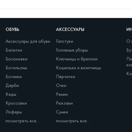
ОБУВЬ
АКСЕССУАРЫ
И
Аксессуары для обуви
Галстуки
О 
Балетки
Головные уборы
Бу
Босоножки
Ключницы и брелоки
По
ко
Ботильоны
Кошельки и визитницы
Ко
Ботинки
Перчатки
Дерби
Очки
Кеды
Ремни
Кроссовки
Рюкзаки
Лоферы
Сумки
посмотреть все...
посмотреть все...