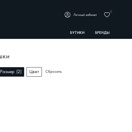
0
Личный кабинет
БУТИКИ
БРЕНДЫ
шки
Размер
2
Цвет
Сбросить
СЕЗОН
БРЕНД
РАЗМЕР
ЦВЕТ
Сбросить
LLY
34
Розовый
NZO
36
Фиолетовый
КАЗАТЬ ТОВАРЫ
38