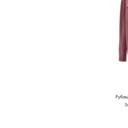
Рубаш
5