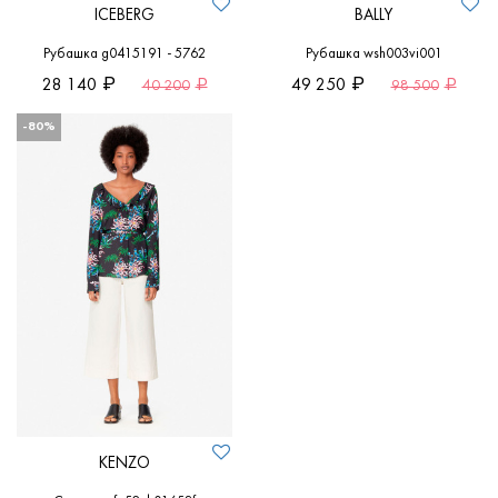
ICEBERG
BALLY
Рубашка g0415191 - 5762
Рубашка wsh003vi001
28 140
49 250
40 200
98 500
-80%
KENZO