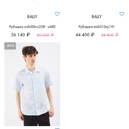
BALLY
BALLY
Рубашка wsh00tco258 - u442
Рубашка msh010ny191
56 140
44 400
80 200
88 800
-80%