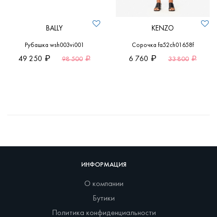
BALLY
KENZO
Рубашка wsh003vi001
Сорочка fa52ch01658f
49 250
6 760
98 500
33 800
ИНФОРМАЦИЯ
О компании
Бутики
Политика конфиденциальности