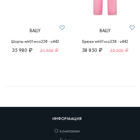
BALLY
BALLY
Шорты wtr01wco258 - u442
Брюки wtr01sco258 - u442
35 980
38 850
51 400
55 500
ИНФОРМАЦИЯ
О компании