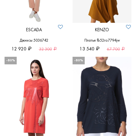
ESCADA
KENZO
Джинсы 5036742
Платье fb52ro7794jw
12 920
13 540
32 300
67 700
-80%
-80%