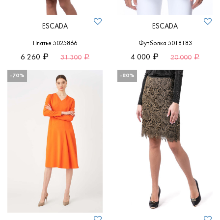
ESCADA
ESCADA
Платье 5025866
Футболка 5018183
6 260
4 000
31 300
20 000
-70%
-80%