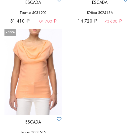
ESCADA
ESCADA
Платье 5031902
Юбка 5025136
31 410
14 720
104 700
73 600
-80%
ESCADA
Блуза 5008685