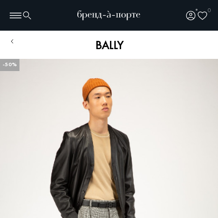
0
BALLY
-50%