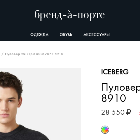
ОДЕЖДА
ОБУВЬ
АКСЕССУАРЫ
Пуловер 25i i1p0 a0057077 8910
ICEBERG
Пуловер
8910
28 550