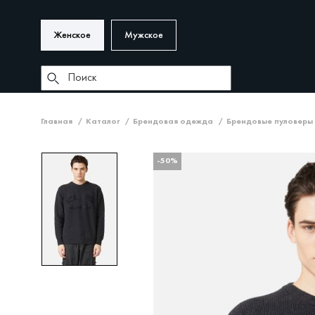
Женское
Мужское
Главная
Каталог
Брендовая одежда
Брендовые пуловеры
-50%