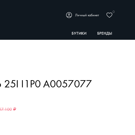
0
Личный кабинет
БУТИКИ
БРЕНДЫ
 25I I1P0 A0057077
57 100