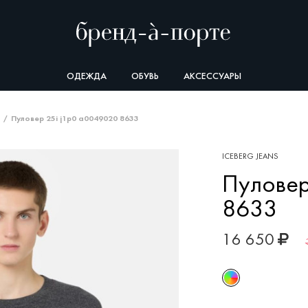
ОДЕЖДА
ОБУВЬ
АКСЕССУАРЫ
Пуловер 25i j1p0 a0049020 8633
ICEBERG JEANS
Пуловер
8633
16 650