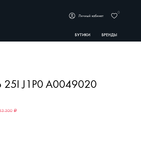
0
Личный кабинет
БУТИКИ
БРЕНДЫ
 25I J1P0 A0049020
33 300