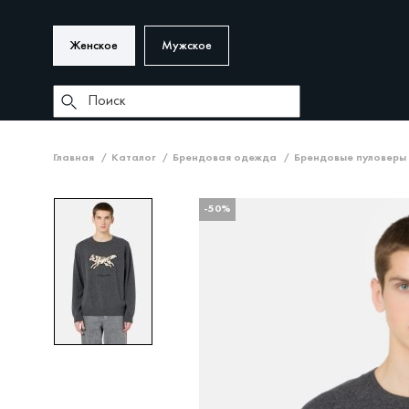
Женское
Мужское
Главная
Каталог
Брендовая одежда
Брендовые пуловеры
-50%