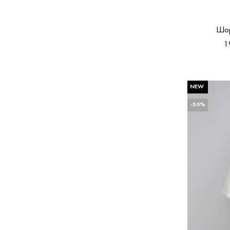
Шор
1
NEW
-50%