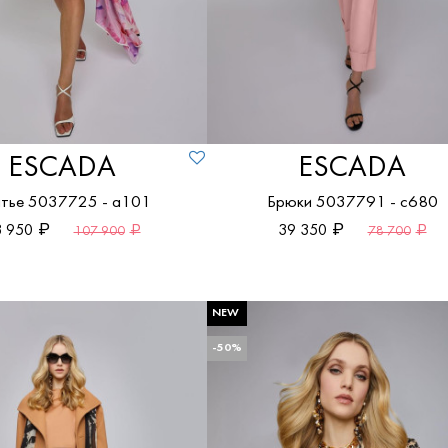
ESCADA
ESCADA
тье 5037725 - a101
Брюки 5037791 - c680
 950
39 350
107 900
78 700
NEW
-50%