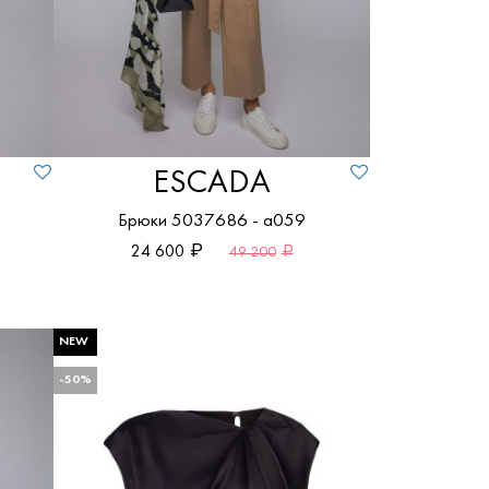
ESCADA
Брюки 5037686 - a059
24 600
49 200
NEW
-50%