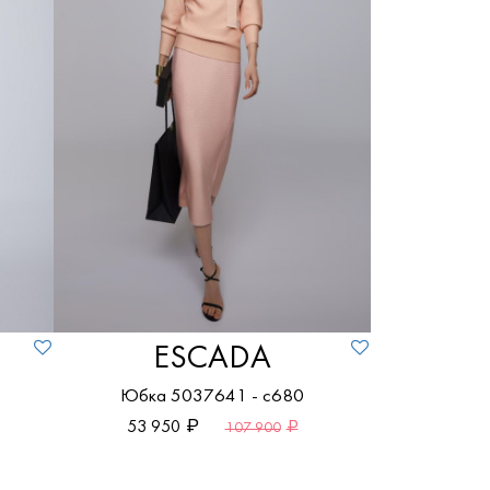
ПОКАЗАТЬ ТОВАРЫ
ПОКАЗАТЬ ТОВАРЫ
Бордовый
ПОКАЗАТЬ ТОВАРЫ
Голубой
Жёлтый
Зелёный
Золотой
Коричневый
Красный
ПОКАЗАТЬ ТОВАРЫ
Оранжевый
ESCADA
Разноцветный
Юбка 5037641 - c680
Розовый
53 950
107 900
Серебряный