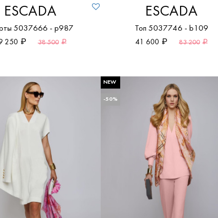
ESCADA
ESCADA
ты 5037666 - p987
Топ 5037746 - b109
9 250
41 600
38 500
83 200
NEW
-50%