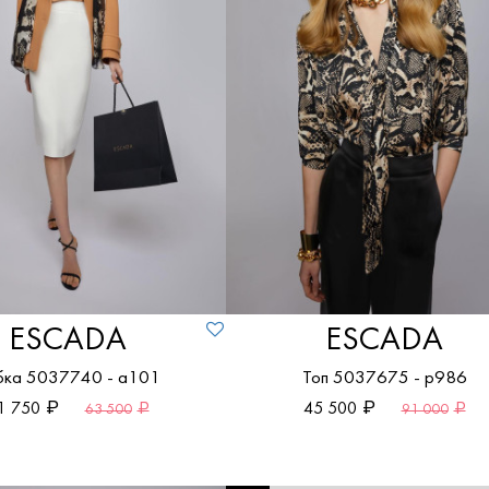
ESCADA
ESCADA
ка 5037740 - a101
Топ 5037675 - p986
1 750
45 500
63 500
91 000