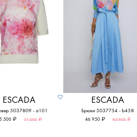
Новые поступления
По возрастанию цены
По убыванию цены
ESCADA
ESCADA
овер 5037809 - a101
Брюки 5037754 - b458
5 500
46 950
71 000
93 900