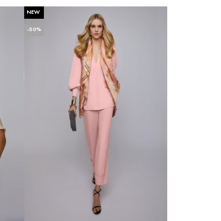
Серый
NEW
-50%
Синий
Сиреневый
Фиолетовый
Хаки
Чёрный