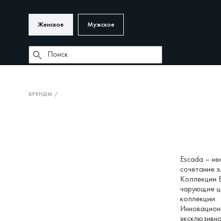
Женское
Мужское
БРЕНДЫ
Escada – не
сочетание э
Коллекции E
чарующие ц
коллекции.
Инновационн
эксклюзивн