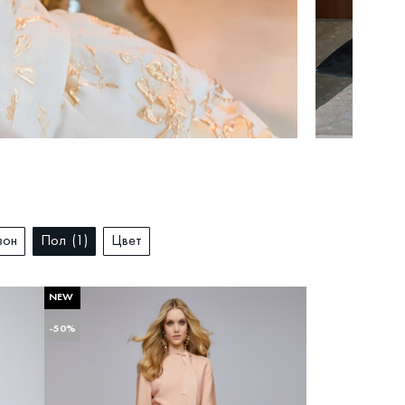
зон
Пол
1
Цвет
NEW
ДРУГИЕ
СЕЗОН
ПОЛ
ЦВЕТ
Сбросить
-50%
ний размер
Весна-Лето
Женский
Бежевый
Осень-Зима
Белый