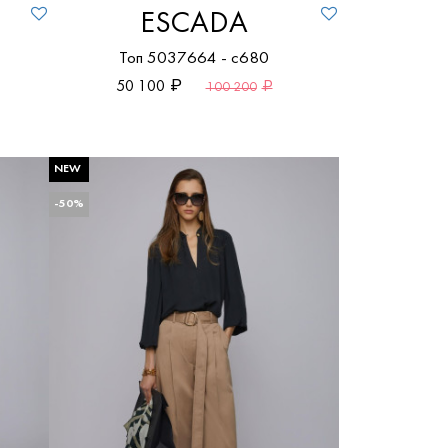
ESCADA
Топ 5037664 - c680
50 100
100 200
NEW
-50%