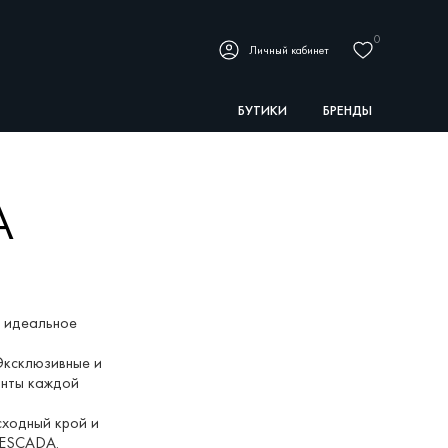
0
Личный кабинет
БУТИКИ
БРЕНДЫ
A
о идеальное
 Эксклюзивные и
инты каждой
сходный крой и
 ESCADA.