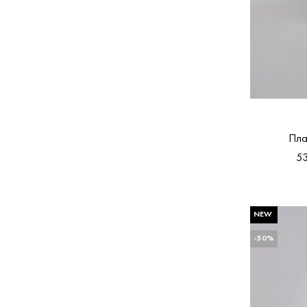
Пла
53
NEW
-50%