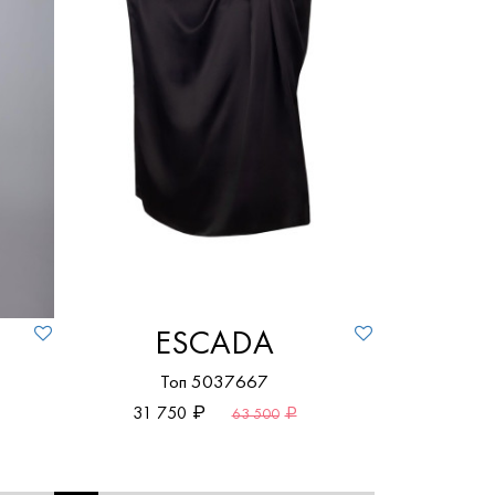
ESCADA
Топ 5037667
31 750
63 500