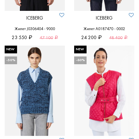
ICEBERG
ICEBERG
Жилет J0306404 - 9000
Жилет A0187470 - 0002
23 550
24 200
47 100
48 400
NEW
NEW
-50%
-60%