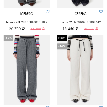
ICEBERG
ICEBERG
Брюки 25I I2P0 B0813080 F8X2
Брюки 25I I2P0 B0713080 F6X2
20 700
18 450
41 400
36 900
-50%
NEW
-50%