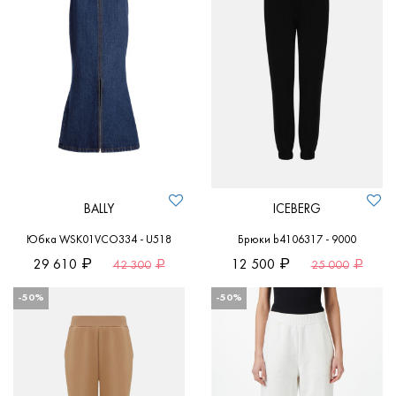
BALLY
ICEBERG
Юбка WSK01VCO334 - U518
Брюки b4106317 - 9000
29 610
12 500
42 300
25 000
-50%
-50%