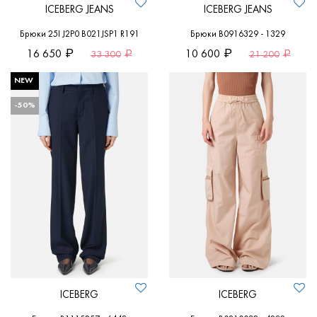
ICEBERG JEANS
ICEBERG JEANS
Брюки 25I J2P0 B021JSP1 R191
Брюки B0916329 - 1329
16 650
10 600
33 300
21 200
NEW
-50%
ICEBERG
ICEBERG