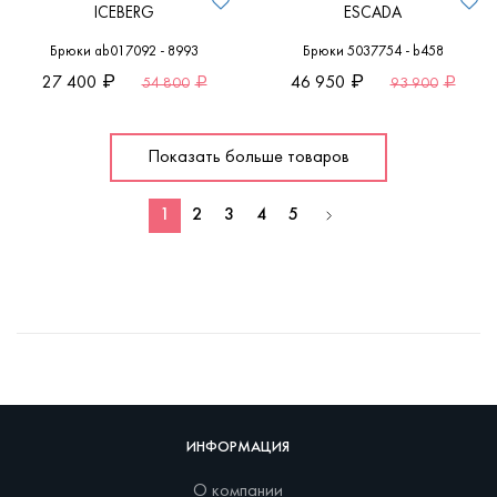
ICEBERG
ESCADA
Брюки ab017092 - 8993
Брюки 5037754 - b458
27 400
46 950
54 800
93 900
Показать больше товаров
1
2
3
4
5
ИНФОРМАЦИЯ
О компании