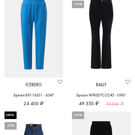
-30%
ICEBERG
BALLY
Брюки B0116331 - 6347
Брюки WTR02YCO245 - U901
24 400
49 350
70 500
NEW
-50%
-30%