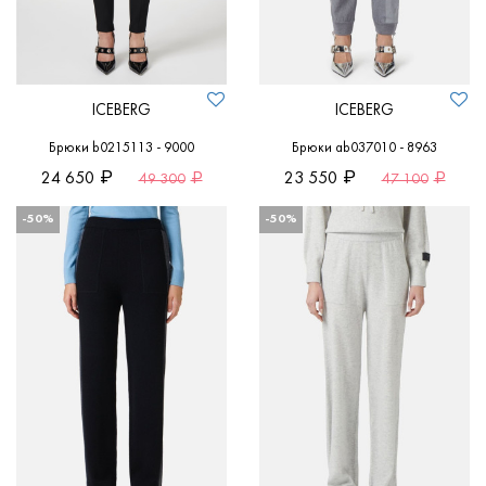
ICEBERG
ICEBERG
Брюки b0215113 - 9000
Брюки ab037010 - 8963
24 650
23 550
49 300
47 100
-50%
-50%