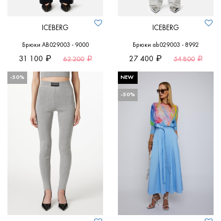
ICEBERG
ICEBERG
Брюки AB029003 - 9000
Брюки ab029003 - 8992
31 100
27 400
62 200
54 800
-50%
NEW
-50%