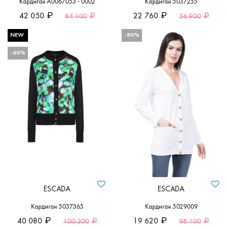
Кардиган A0067053 - 0002
Кардиган 5037255
42 050
22 760
84 100
56 900
NEW
-80%
-60%
ESCADA
ESCADA
Кардиган 5037365
Кардиган 5029009
40 080
19 620
100 200
98 100