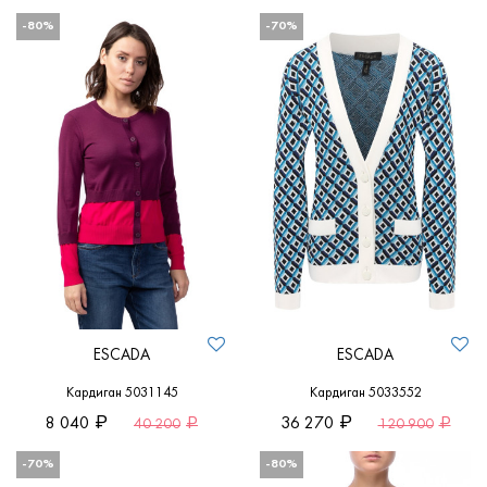
-80%
-70%
ESCADA
ESCADA
Кардиган 5031145
Кардиган 5033552
8 040
36 270
40 200
120 900
-70%
-80%