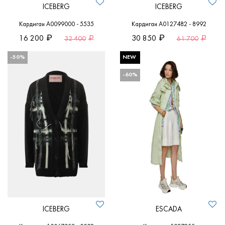
ICEBERG
ICEBERG
Кардиган A0099000 - 5535
Кардиган A0127482 - 8992
16 200
30 850
32 400
61 700
-50%
NEW
-60%
ICEBERG
ESCADA