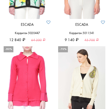
ESCADA
ESCADA
Кардиган 5020447
Кардиган 5011541
12 840
9 140
64 200
45 700
-80%
-70%