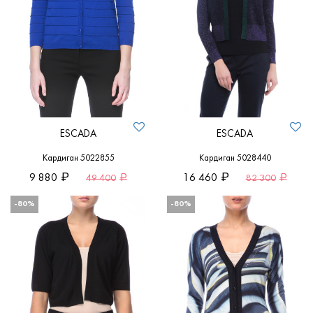
ESCADA
ESCADA
Кардиган 5022855
Кардиган 5028440
9 880
16 460
49 400
82 300
-80%
-80%