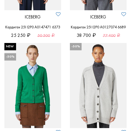
ICEBERG
ICEBERG
Кардиган 25I I2P0 A0147471 6373
Кардиган 25I I2P0 A0127074 6689
25 250
38 700
50 500
77 400
NEW
-50%
-50%