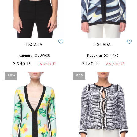
ESCADA
ESCADA
Кардиган 5009908
Кардиган 5011475
3 940
9 140
19 700
45 700
-80%
-80%