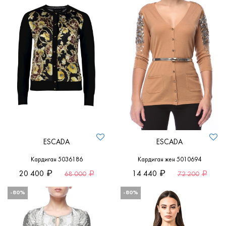
ESCADA
ESCADA
Кардиган 5036186
Кардиган жен 5010694
20 400
14 440
68 000
72 200
-80%
-80%