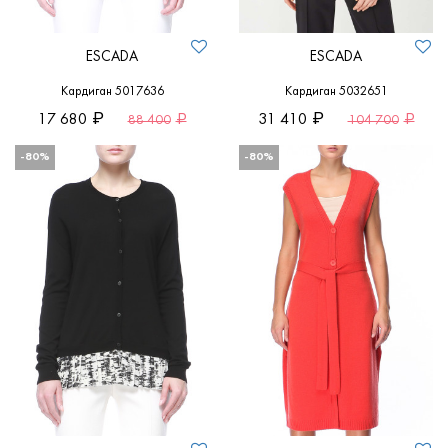
ESCADA
ESCADA
Кардиган 5017636
Кардиган 5032651
17 680
31 410
88 400
104 700
-80%
-80%