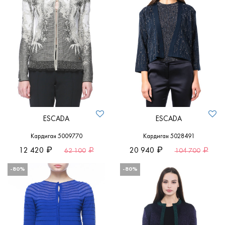
ESCADA
ESCADA
Кардиган 5009770
Кардиган 5028491
12 420
20 940
62 100
104 700
-80%
-80%