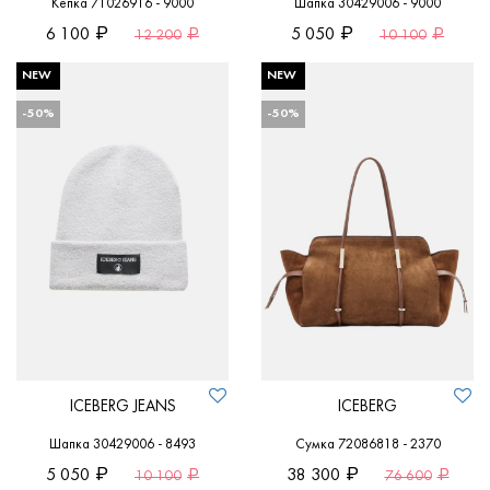
Кепка 71026916 - 9000
Шапка 30429006 - 9000
6 100
5 050
12 200
10 100
NEW
NEW
-50%
-50%
ICEBERG JEANS
ICEBERG
Шапка 30429006 - 8493
Сумка 72086818 - 2370
5 050
38 300
10 100
76 600