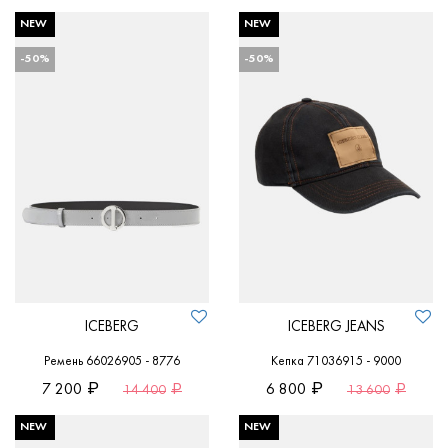
NEW
NEW
-50%
-50%
ICEBERG
ICEBERG JEANS
Ремень 66026905 - 8776
Кепка 71036915 - 9000
7 200
6 800
14 400
13 600
NEW
NEW