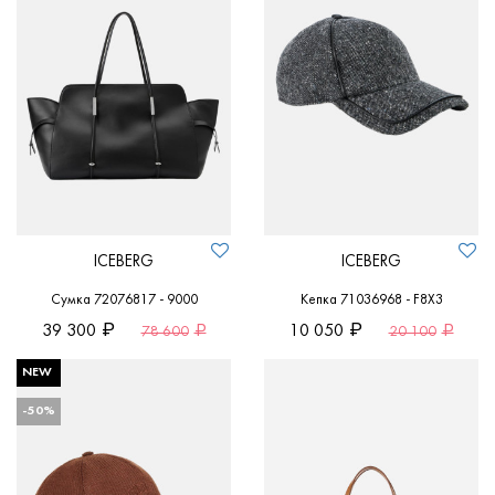
ICEBERG
ICEBERG
Сумка 72076817 - 9000
Кепка 71036968 - F8X3
39 300
10 050
78 600
20 100
NEW
-50%