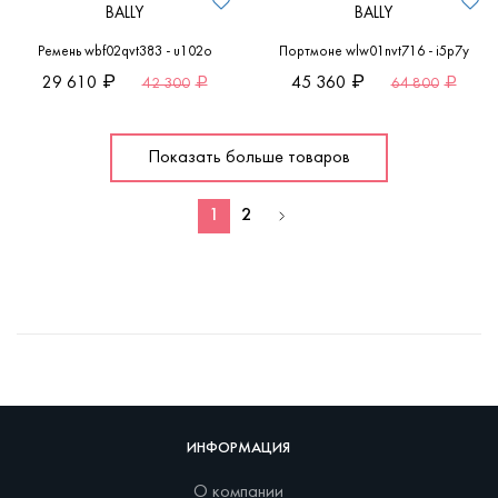
BALLY
BALLY
Ремень wbf02qvt383 - u102o
Портмоне wlw01nvt716 - i5p7y
29 610
45 360
42 300
64 800
Показать больше товаров
1
2
ИНФОРМАЦИЯ
О компании