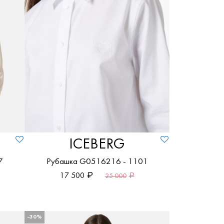
ICEBERG
7
Рубашка G0516216 - 1101
17 500
25 000
-30%