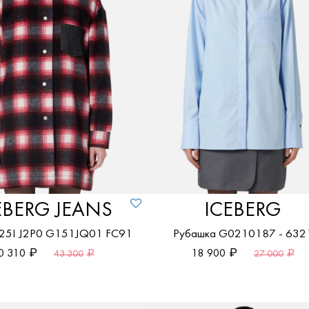
По возрастанию цены
По убыванию цены
EBERG JEANS
ICEBERG
 25I J2P0 G151JQ01 FC91
Рубашка G0210187 - 632
0 310
18 900
43 300
27 000