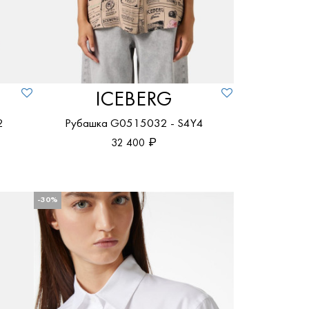
ICEBERG
2
Рубашка G0515032 - S4Y4
32 400
-30%