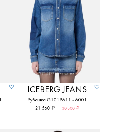
ПОКАЗАТЬ ТОВАРЫ
KENZO
40
Розовый
42
Серый
ПОКАЗАТЬ ТОВАРЫ
44
Фиолетовый
L
Чёрный
XL
ПОКАЗАТЬ ТОВАРЫ
ПОКАЗАТЬ ТОВАРЫ
ICEBERG JEANS
1
Рубашка G101P611 - 6001
21 560
30 800