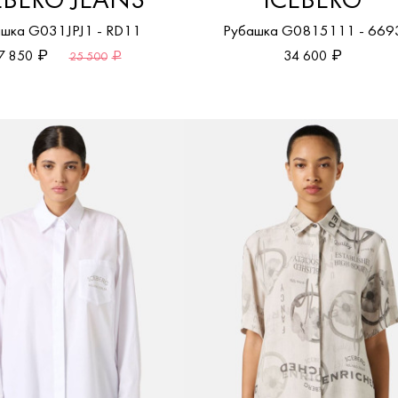
EBERG JEANS
ICEBERG
шка G031JPJ1 - RD11
Рубашка G0815111 - 669
7 850
34 600
25 500