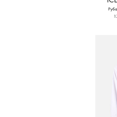
IC
Руба
1