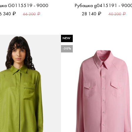
шка G0115519 - 9000
Рубашка g0415191 - 900
6 340
28 140
66 200
40 200
NEW
-30%