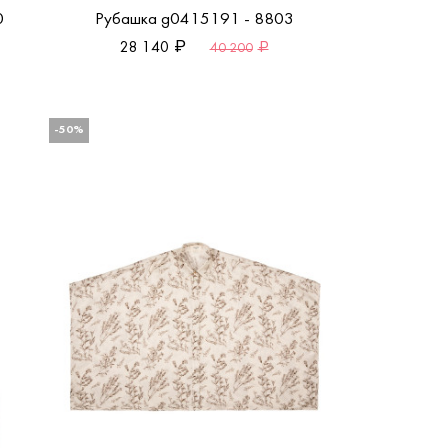
0
Рубашка g0415191 - 8803
28 140
40 200
-50%