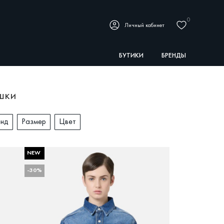
0
Личный кабинет
БУТИКИ
БРЕНДЫ
шки
енд
Размер
Цвет
NEW
СЕЗОН
БРЕНД
РАЗМЕР
ЦВЕТ
-30%
-Лето
BALLY
34
Бежевый
-Зима
ICEBERG
36
Белый
ICEBERG JEANS
38
Зелёный