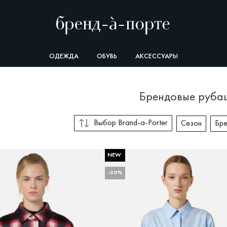
ОДЕЖДА
ОБУВЬ
АКСЕССУАРЫ
брендовые руба
Выбор Brand-a-Porter
Сезон
Бр
NEW
СОРТИРОВКА
-30%
Весна
Выбор Brand-a-Porter
Осень
Со скидкой
Новые поступления