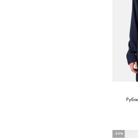
Руба
-30%