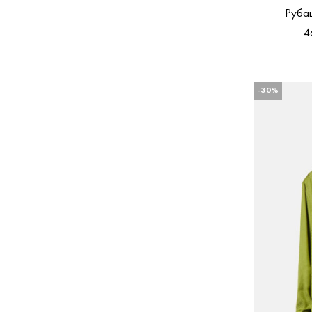
Руба
4
-30%