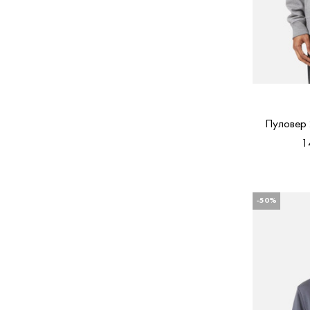
Пуловер
1
-50%