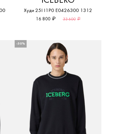
ICEBERG
000
Худи 25I I1P0 E0426300 1312
16 800
33 600
-50%