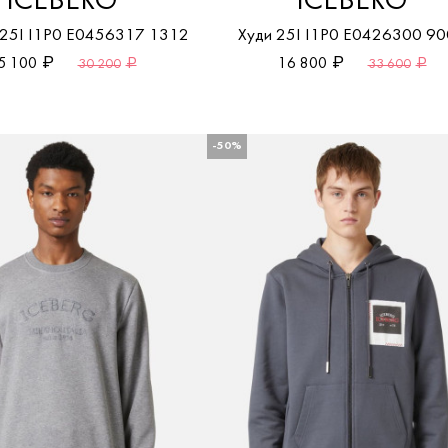
ICEBERG
ICEBERG
 25I I1P0 E0456317 1312
Худи 25I I1P0 E0426300 9
5 100
16 800
30 200
33 600
-50%