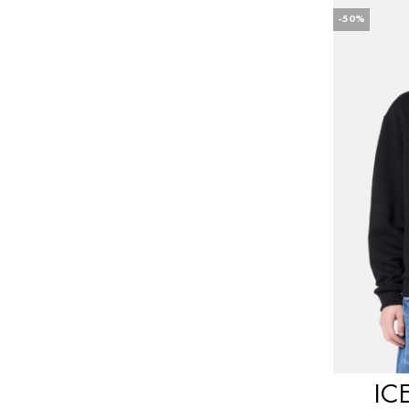
-50%
IC