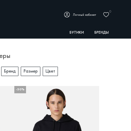
0
Личный кабинет
БУТИКИ
БРЕНДЫ
веры
Бренд
Размер
Цвет
-50%
ДРУГИЕ
СЕЗОН
БРЕНД
РАЗМЕР
ЦВЕТ
есна-Лето
BALLY
50
Белый
ОКАЗАТЬ ТОВАРЫ
сень-Зима
GIUSEPPE ZANOTTI
52
Зелёный
ICEBERG
L
Коричневый