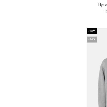
Пуло
1
NEW
-50%