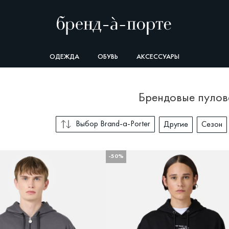
ОДЕЖДА
ОБУВЬ
АКСЕССУАРЫ
брендовые пуло
Выбор Brand-a-Porter
Другие
Сезон
-50%
СОРТИРОВКА
В
Выбор Brand-a-Porter
П
О
Со скидкой
Новые поступления