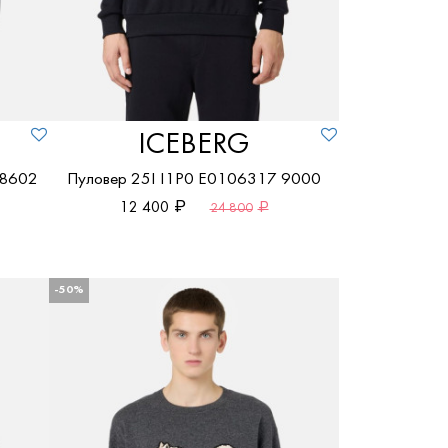
ICEBERG
 8602
Пуловер 25I I1P0 E0106317 9000
12 400
24 800
-50%