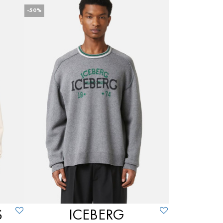
-50%
S
ICEBERG