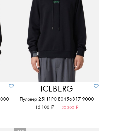
ПОКАЗАТЬ ТОВАРЫ
ICEBERG JEANS
M
Красный
S
Кремовый
ПОКАЗАТЬ ТОВАРЫ
XL
Серый
XS
Синий
XXL
Хаки
XXXL
Чёрный
ПОКАЗАТЬ ТОВАРЫ
ПОКАЗАТЬ ТОВАРЫ
ICEBERG
9000
Пуловер 25I I1P0 E0456317 9000
15 100
30 200