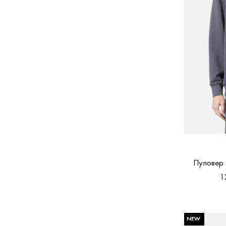
Пуловер
1
NEW