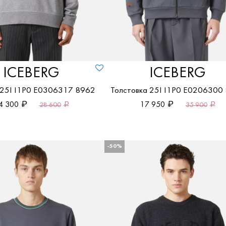
ICEBERG
ICEBERG
 25I I1P0 E0306317 8962
Толстовка 25I I1P0 E0206300
4 300
17 950
28 600
35 900
-50%