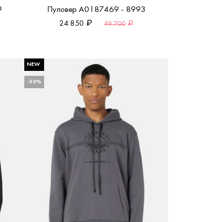
9
Пуловер A0187469 - 8993
24 850
49 700
NEW
-50%