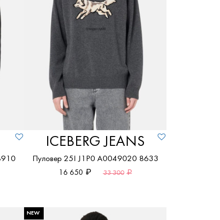
ICEBERG JEANS
8910
Пуловер 25I J1P0 A0049020 8633
16 650
33 300
NEW