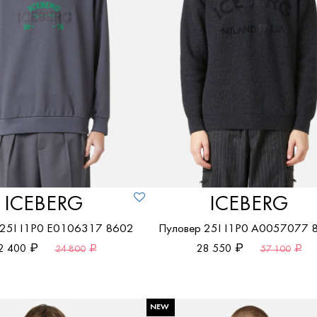
ICEBERG
ICEBERG
 25I I1P0 E0106317 8602
Пуловер 25I I1P0 A0057077 
2 400
28 550
24 800
57 100
NEW