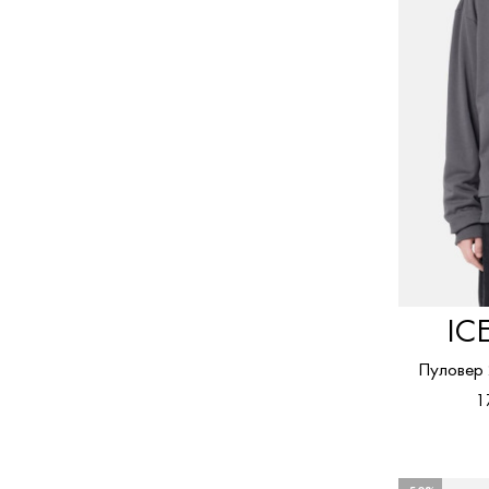
IC
Пуловер
1