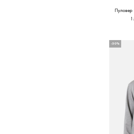
Пуловер
1
-50%