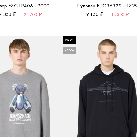
вер E3G1P406 - 9000
Пуловер E1G36329 - 132
2 350
9 150
24 700
18 300
NEW
-50%