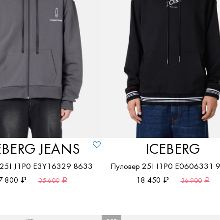
По возрастанию цены
По убыванию цены
EBERG JEANS
ICEBERG
 25I J1P0 E3Y16329 8633
Пуловер 25I I1P0 E0606331 
7 800
18 450
35 600
36 900