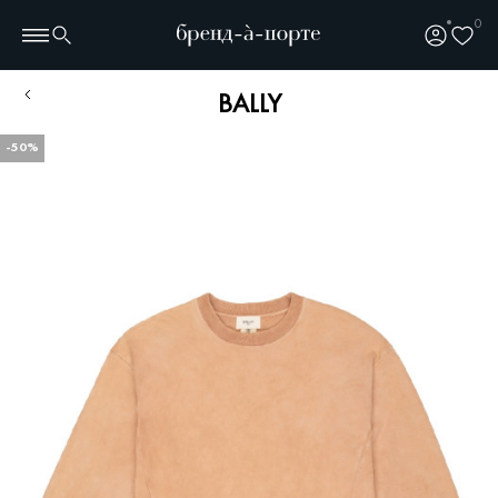
0
BALLY
-50%